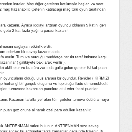
erinden listeler. Maç diğer çetelerin katılımıyla başlar. 24 saat
a 2 maç kazanabilir. Çetenin katılacağı maç türü oyun tarafından
 kazanır. Ayrıca iddiayı arttıran oyuncu iddianın 5 katını geri
re çete 2 kat fazla yağma parası kazanır.
masını sağlayan etkinliklerdir.
evam ederken bir savaş kazanmalıdır.
a ayrılır. Turnuva sürdüğü müddetçe her iki taraf birbirine karşı
ırlar ( galibiyete bakılarak verilir ).
 aktif olur ve bu süre zarfında galip gelen çeteler iki kat puan
ir.
ncuların olduğu uluslararası bir oyundur. Renkler ( KIRMIZI
up herhangi bir gerçek oluşumu ve topluluğu ifade etmemektedir.
ları turnuvada kazanılan puanlara etki eder fakat puanlar
anır. Kazanan tarafta yer alan tüm çeteler turnuva ödülü almaya
n puan göz önüne alınarak özel para ödülleri kazanılır.
eğişik ANTRENMAN türleri bulunur. ANTRENMAN size savaş
dırır ancak bu arttırımlar farklı zamanlar içerisinde tükenir. Bu