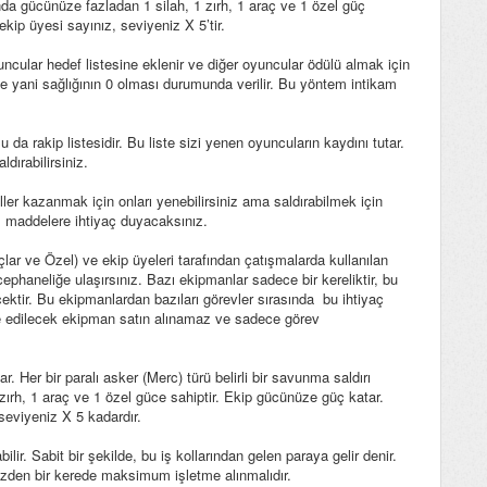
nda gücünüze fazladan 1 silah, 1 zırh, 1 araç ve 1 özel güç
ekip üyesi sayınız, seviyeniz X 5’tir.
uncular hedef listesine eklenir ve diğer oyuncular ödülü almak için
nde yani sağlığının 0 olması durumunda verilir. Bu yöntem intikam
da rakip listesidir. Bu liste sizi yenen oyuncuların kaydını tutar.
ldırabilirsiniz.
üller kazanmak için onları yenebilirsiniz ama saldırabilmek için
l maddelere ihtiyaç duyacaksınız.
çlar ve Özel) ve ekip üyeleri tarafından çatışmalarda kullanılan
ephaneliğe ulaşırsınız. Bazı ekipmanlar sadece bir kereliktir, bu
ektir. Bu ekipmanlardan bazıları görevler sırasında bu ihtiyaç
de edilecek ekipman satın alınamaz ve sadece görev
 Her bir paralı asker (Merc) türü belirli bir savunma saldırı
 1 zırh, 1 araç ve 1 özel güce sahiptir. Ekip gücünüze güç katar.
 seviyeniz X 5 kadardır.
abilir. Sabit bir şekilde, bu iş kollarından gelen paraya gelir denir.
 yüzden bir kerede maksimum işletme alınmalıdır.