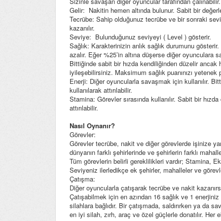
Sizinle savaşan diğer oyuncular tarafından çalınabilir.
Gelir: Nakitin hemen altında bulunur. Sabit bir değerl
Tecrübe: Sahip olduğunuz tecrübe ve bir sonraki sevi
kazanılır.
Seviye: Bulunduğunuz seviyeyi ( Level ) gösterir.
Sağlık: Karakterinizin anlık sağlık durumunu gösterir.
azalır. Eğer %25’in altına düşerse diğer oyunculara s
Bittiğinde sabit bir hızda kendiliğinden düzelir anc
iyileşebilirsiniz. Maksimum sağlık puanınızı yetenek pua
Enerji: Diğer oyuncularla savaşmak için kullanılır. Bi
kullanılarak attırılabilir.
Stamina: Görevler sırasında kullanılır. Sabit bir hız
attırılabilir.
Nasıl Oynanır?
Görevler:
Görevler tecrübe, nakit ve diğer görevlerde işinize y
dünyanın farklı şehirlerinde ve şehirlerin farklı mahalle
Tüm görevlerin belirli gereklilikleri vardır; Stamina,
Seviyeniz ilerledikçe ek şehirler, mahalleler ve görevle
Çatışma:
Diğer oyuncularla çatışarak tecrübe ve nakit kazanırsı
Çatışabilmek için en azından 16 sağlık ve 1 enerjiniz
silahlara bağlıdır. Bir çatışmada, saldırırken ya da s
en iyi silah, zırh, araç ve özel güçlerle donatılır. He