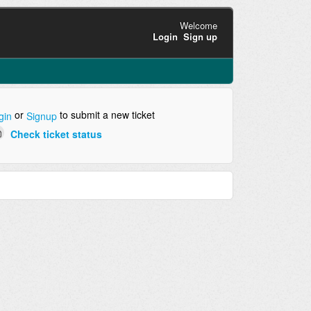
Welcome
Login
Sign up
or
to submit a new ticket
gin
Signup
Check ticket status