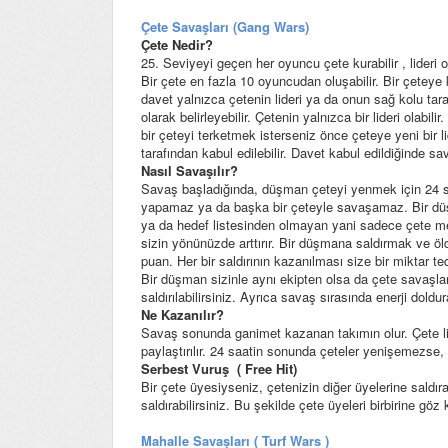
Çete Savaşları (Gang Wars)
Çete Nedir?
25. Seviyeyi geçen her oyuncu çete kurabilir , lideri o
Bir çete en fazla 10 oyuncudan oluşabilir. Bir çeteye 
davet yalnızca çetenin lideri ya da onun sağ kolu tara
olarak belirleyebilir. Çetenin yalnızca bir lideri olabili
bir çeteyi terketmek isterseniz önce çeteye yeni bir l
tarafından kabul edilebilir. Davet kabul edildiğinde sav
Nasıl Savaşılır?
Savaş başladığında, düşman çeteyi yenmek için 24 sa
yapamaz ya da başka bir çeteyle savaşamaz. Bir dü
ya da hedef listesinden olmayan yani sadece çete me
sizin yönünüzde arttırır. Bir düşmana saldırmak ve ö
puan. Her bir saldırının kazanılması size bir miktar t
Bir düşman sizinle aynı ekipten olsa da çete savaşlar
saldırılabilirsiniz. Ayrıca savaş sırasında enerji dold
Ne Kazanılır?
Savaş sonunda ganimet kazanan takımın olur. Çete lide
paylaştırılır. 24 saatin sonunda çeteler yenişemezse
Serbest Vuruş ( Free Hit)
Bir çete üyesiyseniz, çetenizin diğer üyelerine saldır
saldırabilirsiniz. Bu şekilde çete üyeleri birbirine göz 
Mahalle Savaşları ( Turf Wars )