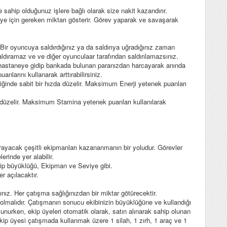
e sahip olduğunuz işlere bağlı olarak size nakit kazandırır.
ye için gereken miktarı gösterir. Görev yaparak ve savaşarak
 Bir oyuncuya saldırdığınız ya da saldırıya uğradığınız zaman
aldıramaz ve ve diğer oyunculaar tarafından saldırılamazsınız.
ak hastaneye gidip bankada bulunan paranızdan harcayarak anında
nlarını kullanarak arttırabilirsiniz.
ttiğinde sabit bir hızda düzelir. Maksimum Enerji yetenek puanları
da düzelir. Maksimum Stamina yetenek puanları kullanılarak
arayacak çeşitli ekipmanları kazananmanın bir yoludur. Görevler
lerinde yer alabilir.
 Ekip büyüklüğü, Ekipman ve Seviye gibi.
r açılacaktır.
nız. Her çatışma sağlığınızdan bir miktar götürecektir.
 olmalıdır. Çatışmanın sonucu ekibinizin büyüklüğüne ve kullandığı
avunurken, ekip üyeleri otomatik olarak, satın alınarak sahip olunan
r ekip üyesi çatışmada kullanmak üzere 1 silah, 1 zırh, 1 araç ve 1