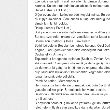
özel güce sahiptir. Paralı askerleriniz olması durumu
katarlar. Saldırı sırasında kullanılabilecek maksimum 
Hedef Listesi ( Hit List ) :
Diğer oyuncuların kellesine ödül koyabilirsiniz. Bu oy
bu kişiye saldırırlar. Ödül ancak bu kişi öldürüldüğü
almak için iyi bir yoldur.
Rakip Listesi ( Rival List )
Sizi yenen oyunculardan intikam almanın bir diğer yolu 
Bu liste üzerinden onlara sizi yendikleri sefer kadar sa
Bölüm sonu patronu ( Boss ) savaşları:
Belirli bölgelerin Bossları bu listede bulunur. Özel öd
Yağma (Loot) görevlerinden elde edeceğiniz bazı öze
Cephanelik ( Armory )
Toplamda 4 kategoride toplanan (Silahlar, Zırhlar, Ara
ekipmanlardır. Seviyeniz yükseldikçe daha geniş bir c
da demektir ki çatışma bittiğinde bu ekipman da bitec
duyulduğunda kullanılıp tüketilecektir. Yağmadan el
tamamlanarak elde edilebilir.
Paralı Askerler ( Mercenaries ):
Hem saldırıda hem de savunmadaki gücünüzü arttırırlar.
gücüyle birlikte gelir. Bir saldırıda bir Merc 1 silah,
Saldırıda kullanılabilecek en fazla paralı asker sayısı
İş ( Business ):
Bir oyuncu parasını iş kollarına yatırarak gelirini arttır
İşletmelerin fiyatı satın alındıkça daha da artar. Bu