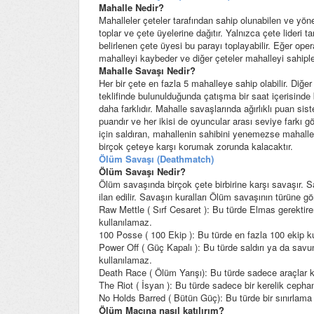
Mahalle Nedir?
Mahalleler çeteler tarafından sahip olunabilen ve yöne
toplar ve çete üyelerine dağıtır. Yalnızca çete l
belirlenen çete üyesi bu parayı toplayabilir. Eğer op
mahalleyi kaybeder ve diğer çeteler mahalleyi sahiplen
Mahalle Savaşı Nedir?
Her bir çete en fazla 5 mahalleye sahip olabilir. Diğer
teklifinde bulunulduğunda çatışma bir saat içerisinde 
daha farklıdır. Mahalle savaşlarında ağırlıklı puan si
puandır ve her ikisi de oyuncular arası seviye farkı g
için saldıran, mahallenin sahibini yenemezse mahalle s
birçok çeteye karşı korumak zorunda kalacaktır.
Ölüm Savaşı (Deathmatch)
Ölüm Savaşı Nedir?
Ölüm savaşında birçok çete birbirine karşı savaşır. 
ilan edilir. Savaşın kuralları Ölüm savaşının türüne gö
Raw Mettle
( Sırf Cesaret ): Bu türde Elmas gerektiren 
kullanılamaz.
100 Posse ( 100 Ekip ): Bu türde en fazla 100 ekip kul
Power Off ( Güç Kapalı ): Bu türde saldırı ya da savun
kullanılamaz.
Death Race ( Ölüm Yarışı): Bu türde sadece araçlar kull
The Riot ( İsyan ): Bu türde sadece bir kerelik cephanel
No Holds Barred ( Bütün Güç): Bu türde bir sınırlam
Ölüm Maçına nasıl katılırım?