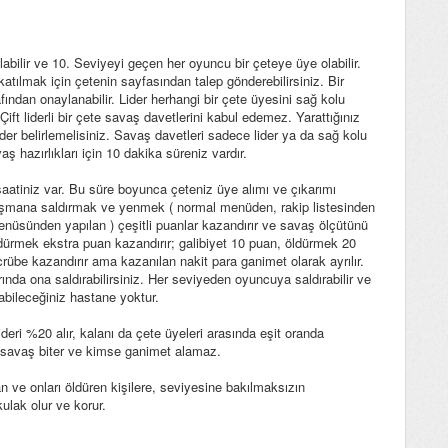
labilir ve 10. Seviyeyi geçen her oyuncu bir çeteye üye olabilir.
katılmak için çetenin sayfasından talep gönderebilirsiniz. Bir
fından onaylanabilir. Lider herhangi bir çete üyesini sağ kolu
r. Çift liderli bir çete savaş davetlerini kabul edemez. Yarattığınız
ider belirlemelisiniz. Savaş davetleri sadece lider ya da sağ kolu
aş hazırlıkları için 10 dakika süreniz vardır.
atiniz var. Bu süre boyunca çeteniz üye alımı ve çıkarımı
şmana saldırmak ve yenmek ( normal menüden, rakip listesinden
nüsünden yapılan ) çeşitli puanlar kazandırır ve savaş ölçütünü
ldürmek ekstra puan kazandırır; galibiyet 10 puan, öldürmek 20
ecrübe kazandırır ama kazanılan nakit para ganimet olarak ayrılır.
ında ona saldırabilirsiniz. Her seviyeden oyuncuya saldırabilir ve
urabileceğiniz hastane yoktur.
ri %20 alır, kalanı da çete üyeleri arasında eşit oranda
, savaş biter ve kimse ganimet alamaz.
an ve onları öldüren kişilere, seviyesine bakılmaksızın
kulak olur ve korur.