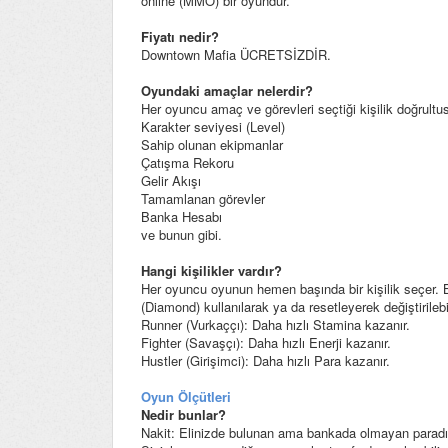
online (MMO) bir oyundur.
Fiyatı nedir?
Downtown Mafia ÜCRETSİZDİR.
Oyundaki amaçlar nelerdir?
Her oyuncu amaç ve görevleri seçtiği kişilik doğrultusun
Karakter seviyesi (Level)
Sahip olunan ekipmanlar
Çatışma Rekoru
Gelir Akışı
Tamamlanan görevler
Banka Hesabı
ve bunun gibi.
Hangi kişilikler vardır?
Her oyuncu oyunun hemen başında bir kişilik seçer. 
(Diamond) kullanılarak ya da resetleyerek değiştirilebili
Runner (Vurkaççı): Daha hızlı Stamina kazanır.
Fighter (Savaşçı): Daha hızlı Enerji kazanır.
Hustler (Girişimci): Daha hızlı Para kazanır.
Oyun Ölçütleri
Nedir bunlar?
Nakit: Elinizde bulunan ama bankada olmayan paradır.