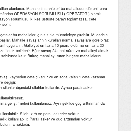
tilen alanlardır. Mahallenin sahipleri bu mahalleden düzenli para
ideri tarafından OPERASYON SORUMLUSU ( OPERATOR ) olarak
erasyon sorumlusu iki kez üstüste parayı toplamazsa, çete
ebilir.
 çeteler bu mahalleler için sizinle mücadeleye girebilir. Mücadele
başlar. Mahalle savaşlarının kuralları normal savaşlara göre biraz
stemi uygulanır: Galibiyet en fazla 10 puan, öldürme en fazla 20
özetilerek belirlenir. Eğer savaş 24 saat sürer ve mahalleyi almak
ahibinde kalır. Birkaç mahalleyi tutan bir çete mahallelerini
Savaşı kaybeden çete çıkarılır ve en sona kalan 1 çete kazanan
re değişir:
silahlar dışındaki silahlar kullanılır. Ayrıca paralı asker
lanabilirsiniz.
ma geliştirmeleri kullanılamaz. Aynı şekilde güç arttırımları da
anılabilir. Silah, zırh ve paralı askerler yoktur.
ik kullanılabilir. Paralı asker ve güç arttırımları yoktur.
a bulunmamaktadır.