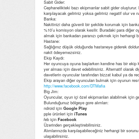
Sabit Gider:
Cephanelikteki bazı ekipmanlar sabit gider oluşturur. 
karşılayacak geliriniz yoksa geliriniz negatif olur ve n
Banka:
Nakitinizi daha güvenli bir şekilde korumak için banka
%10’u komisyon olarak kesilir. Buradaki para diğer o
almak için bankadan paranızı çekmek için herhangi bi
Hastane:
Sağlığınız düşük olduğunda hastaneye giderek doldurab
nakit ödeyemezsiniz.
Ekip Kaydı:
Her oyuncuya oyuna başlarken kendine has bir ekip kodu
yer alması için davet edebilirsiniz. Alternatif olarak 
davetlerin oyuncular tarafından bizzat kabul ya da redde
Ekip arayan diğer oyuncuları bulmak için oyunun resm
http://www.facebook.com/DTMafia
Big Jim:
Oyuncular, oyun içi özel ekipmanları alabilmek için ge
Bulunduğunuz bölgeye gore alımları:
1)
Android için
Google Play
2)
Apple ürünleri için
iTunes
3)
Web için
Facebook
Üzerinden gerçekleştirebilirsiniz.
Alımlarınızda karşılaşabileceğiniz herhangi bir sorun
ulaşabilirsiniz.