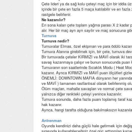
Çete lideri ya da sağ kolu çeteyi maç için bir iddia üz
içinde bir çete en fazla 5 maça katılabilir ve en fazl
rastgele belirlenir.
Ne kazanılır?
En sona kalan çete toplam yağma parası X 2 kadar para
alır. Her bir maç ayrı ayrı sayılır ve maç sonucuna gö
Turnuva
Turnuva nedir?
Turnuvalar Elmas, özel ekipman ve para ödülü kazanıl
Turnuva Alanına girebilmek için, bir çete, turnuva d
Bir turnuvada çeteler KIRMIZI ve MAVİ olarak iki taraf
savaş kazanmaya çalışır ve bunun sonucunda puan kazan
Turnuvanın son saatlerinde Sıcaklık Modu ( Heat Mode)
kazanır. Ayrıca KIRMIZI ve MAVİ puan ölçütleri gizlen
ÖNEMLİ: DOWNTOWN MAFIA dünyanın her yanından oyu
ve MAVİ ) tamamen rastlantısal olarak belirlenmiş ol
Ölüm maçları, mahalle savaşları ve normal çete savaş
yalnızca diğer renkteki çeteyi yenince kazanılır.
Turnuva sonunda, daha fazla puanı toplamış taraf kaz
hak kazanır.
Ayrıca, hangi tarafta olduğuna bakılmaksızın kazanıla
Antrenman
Oyunda kendinizi daha güçlü hale getirmek için d
sırasında kullanabileceğiniz özel güç arttırımları kazan