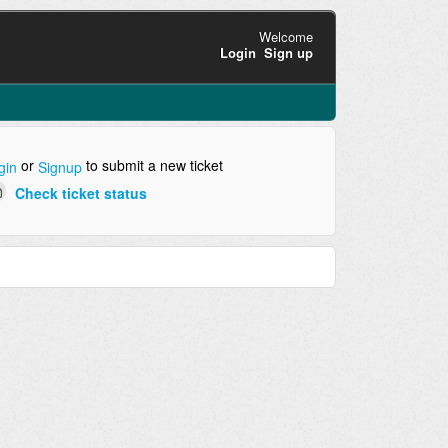
Welcome
Login
Sign up
or
to submit a new ticket
gin
Signup
Check ticket status