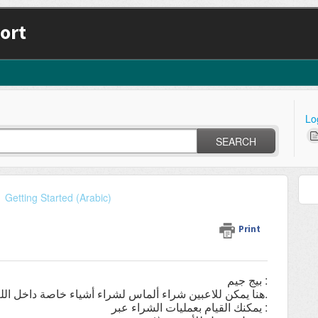
ort
Lo
SEARCH
Getting Started (Arabic)
Print
:
بيج
جيم
.
هنا
يمكن
للاعبين
شراء
ألماس
لشراء
أشياء
خاصة
داخل
الل
:
يمكنك
القيام
بعمليات
الشراء
عبر