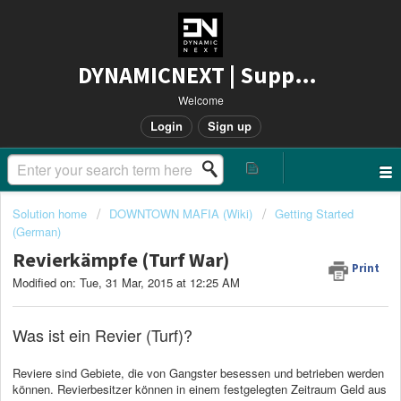
DYNAMICNEXT | Support
Welcome
Login
Sign up
Solution home
DOWNTOWN MAFIA (Wiki)
Getting Started
(German)
Revierkämpfe (Turf War)
Print
Modified on: Tue, 31 Mar, 2015 at 12:25 AM
Was ist ein Revier (Turf)?
Reviere sind Gebiete, die von Gangster besessen und betrieben werden
können. Revierbesitzer können in einem festgelegten Zeitraum Geld aus